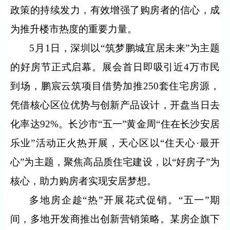
政策的持续发力，有效增强了购房者的信心，成
为推升楼市热度的重要力量。
5
月
1
日，深圳以“筑梦鹏城宜居未来”为主题
的好房节正式启幕。展会首日即吸引近
4
万市民
到场，鹏宸云筑项目借势加推
250
套住宅房源，
凭借核心区位优势与创新产品设计，开盘当日去
化率达
92%
。长沙市“五一”黄金周“住在长沙安居
乐业”活动正火热开展，天心区以“住天心·最开
心”为主题，聚焦高品质住宅建设，以“好房子”为
核心，助力购房者实现安居梦想。
多地房企趁“热”开展花式促销。“五一”期
间，多地开发商推出创新营销策略。某房企旗下