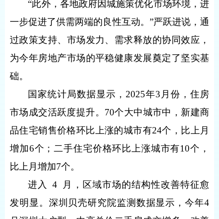
“此外，各地政府因城施策优化市场环境，进
一步促进了供需两端的良性互动。”严跃进说，通
过政策支持、市场发力、需求释放的协同效应，
为今年房地产市场的平稳健康发展奠定了坚实基
础。
国家统计局数据显示，
2025
年
3
月份，住房
市场成交活跃度提升。
70
个大中城市中，新建商
品住宅销售价格环比上涨的城市有
24
个，比上月
增加
6
个；二手住宅价格环比上涨城市有
10
个，
比上月增加
7
个。
进入
4
月，区域市场的结构性改善特征愈
发明显。深圳贝壳研究院监测数据显示，今年
4