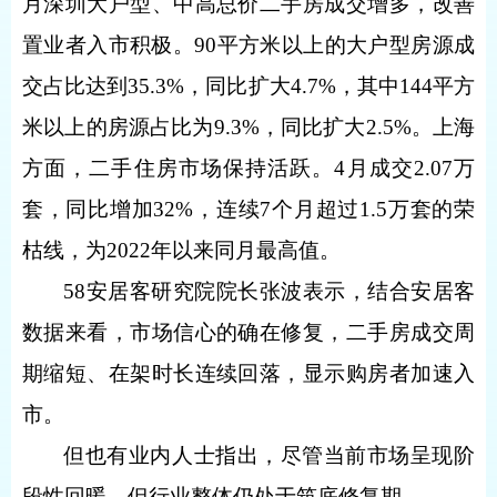
月深圳大户型、中高总价二手房成交增多，改善
置业者入市积极。
90
平方米以上的大户型房源成
交占比达到
35.3%
，同比扩大
4.7%
，其中
144
平方
米以上的房源占比为
9.3%
，同比扩大
2.5%
。上海
方面，二手住房市场保持活跃。
4
月成交
2.07
万
套，同比增加
32%
，连续
7
个月超过
1.5
万套的荣
枯线，为
2022
年以来同月最高值。
58
安居客研究院院长张波表示，结合安居客
数据来看，市场信心的确在修复，二手房成交周
期缩短、在架时长连续回落，显示购房者加速入
市。
但也有业内人士指出，尽管当前市场呈现阶
段性回暖，但行业整体仍处于筑底修复期。