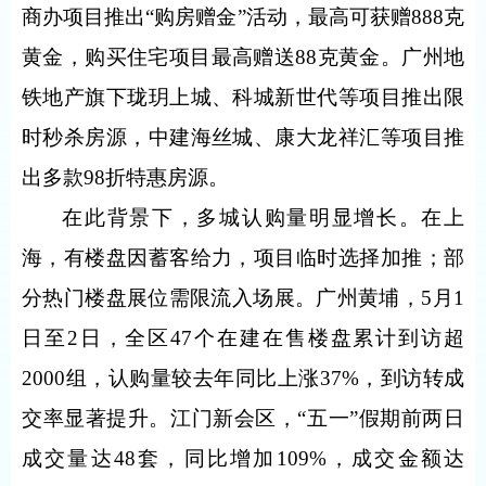
商办项目推出“购房赠金”活动，最高可获赠
888
克
黄金，购买住宅项目最高赠送
88
克黄金。广州地
铁地产旗下珑玥上城、科城新世代等项目推出限
时秒杀房源，中建海丝城、康大龙祥汇等项目推
出多款
98
折特惠房源。
在此背景下，多城认购量明显增长。在上
海，有楼盘因蓄客给力，项目临时选择加推；部
分热门楼盘展位需限流入场展。广州黄埔，
5
月
1
日至
2
日，全区
47
个在建在售楼盘累计到访超
2000
组，认购量较去年同比上涨
37%
，到访转成
交率显著提升。江门新会区，“五一”假期前两日
成交量达
48
套，同比增加
109%
，成交金额达