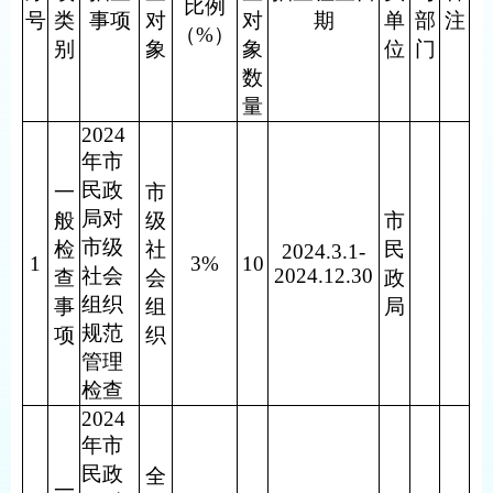
比例
号
类
事项
对
对
期
单
部
注
（%）
别
象
象
位
门
数
量
2024
年市
民政
一
市
局对
般
级
市
市级
检
社
民
2024.3.1-
1
3%
10
社会
2024.12.30
查
会
政
组织
事
组
局
规范
项
织
管理
检查
2024
年市
民政
全
一