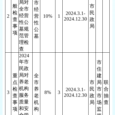
局对
市
般
市
全市
经
检
民
2024.3.1-
经营
2
营
10%
1
2024.12.30
查
政
性公
性
事
局
墓规
公
项
范管
墓
理检
查
2024
年市
市
民政
住
局对
重
全
建
养老
点
市
市
局
联
机构
检
养
民
市
合
2024.3.1-
3
8%
3
服务
2024.12.30
查
老
政
市
抽
质量
事
机
局
场
查
和安
项
构
监