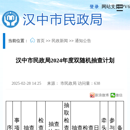
网站支持IPV6
登录
当前位置：
首页
>>
民政新闻
>>
通知公告
汉中市民政局2024年度双随机抽查计划
2025-02-28 14:25
来源：
市民政局
访问量：
638
新浪微博
微信
抽
取
事
检
检
牵
参
抽查
序
项
抽查
查
查
抽查检查日
头
与
备