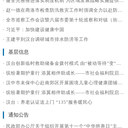
·
健全完善推进落实制度机制 为区域发展战略实施提供有力保障——论认真学习贯彻省委十四届十次全会精神
·
赵一德在商洛市检查防汛救灾工作时强调全力以赴防大汛抢大险救大灾 切实保障人民群众生命财产安全
·
全市巡察工作会议暨六届市委第十轮巡察和对镇（街道）村（社区）提级巡察动员部署会召开
·
习近平：加快建设健康中国
·
王建平到汉台调研城市排水防涝等工作
基层信息
·
汉台创新临时救助储备金拨付模式 由“被动等待”变“主动供给
·
缤纷暑期护童行 添翼相伴助成长——市社会福利院启动2026年暑期系列主题活动
·
汉中市未保中心赴南郑区开展困境儿童心理健康团辅活动
·
缤纷暑期护童行 添翼相伴助成长——市社会福利院启动2026年暑期系列主题活动
·
汉台：养老认证送上门 “135”服务暖民心
通知公告
·
民政部办公厅关于组织开展第十一个“中华慈善日”主题宣传活动的通知